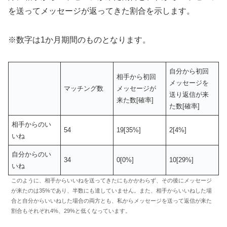
を送ってメッセージが返ってきた割合を示します。
※数字は1か月期間のものとなります。
自分から初回
相手から初回
メッセージを
マッチング数
メッセージが
送り返信が来
来た数[確率]
た数[確率]
相手からのい
54
19[35%]
2[4%]
いね
自分からのい
34
0[0%]
10[29%]
いね
このように、相手からいいねを送ってきたにもかかわらず、その後にメッセージ
が来たのは35%であり、半数にも達していません。また、相手からいいねした場
合と自分からいいねした場合の両方とも、私からメッセージを送って返信が来た
割合もそれぞれ4%、29%と低くなっています。