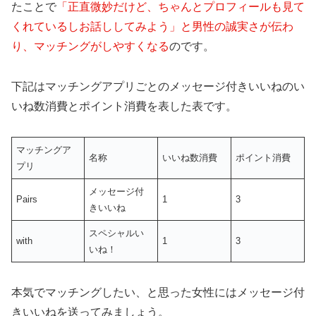
たことで
「正直微妙だけど、ちゃんとプロフィールも見て
くれているしお話ししてみよう」と男性の誠実さが伝わ
り、マッチングがしやすくなる
のです。
下記はマッチングアプリごとのメッセージ付きいいねのい
いね数消費とポイント消費を表した表です。
マッチングア
名称
いいね数消費
ポイント消費
プリ
メッセージ付
Pairs
1
3
きいいね
スペシャルい
with
1
3
いね！
本気でマッチングしたい、と思った女性にはメッセージ付
きいいねを送ってみましょう。