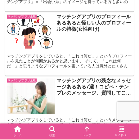
チングアプリ」＝「出会い系」のイメージを持っている方も多いので
はないのでしょうか。 出会い系サイトを使った犯罪も発生...
マッチングアプリのプロフィール
マッチングアプリ全般
あるあると怪しい人のプロフィー
ルの特徴(女性向け)
マッチングアプリをしていると、「これは何だ…」というプロフィー
ルを見たことが何回かあるかと思います。 そして、「これは何
だ…」と思うようなプロフィールを書いている人は意外とたくさんい
るのです。 そのようなプロフィールを書いている人は一体どん...
マッチングアプリの残念なメッセ
マッチングアプリ全般
ージあるある7選！コピペ・テン
プレのメッセージ、質問してこな
い・・・等
マッチングアプリをしていると、「これは何だ…」というメッセージ
を受け取ったことがあるかと思います。 相手が悪気がなさそうであ
るならば良いのですが、明らかにやる気のなさそうな、雑なメッセー
ジに対しては返信する気も失せてしまいますよね。 本記事...
ホーム
検索
トップ
サイドバー