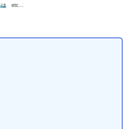
には
etc…