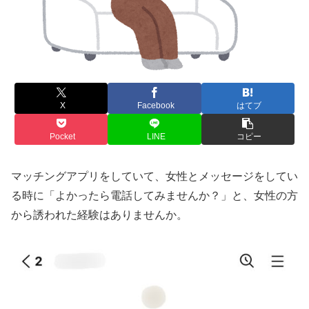
X
Facebook
はてブ
Pocket
LINE
コピー
マッチングアプリをしていて、女性とメッセージをしてい
る時に「よかったら電話してみませんか？」と、女性の方
から誘われた経験はありませんか。