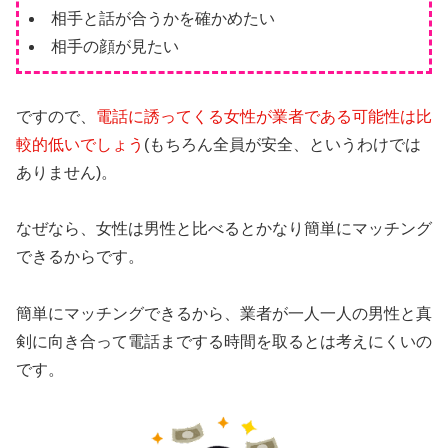
相手と話が合うかを確かめたい
相手の顔が見たい
ですので、
電話に誘ってくる女性が業者である可能性は比
較的低いでしょう
(もちろん全員が安全、というわけでは
ありません)。
なぜなら、女性は男性と比べるとかなり簡単にマッチング
できるからです。
簡単にマッチングできるから、業者が一人一人の男性と真
剣に向き合って電話までする時間を取るとは考えにくいの
です。