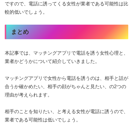
ですので、電話に誘ってくる女性が業者である可能性は比
較的低いでしょう。
まとめ
本記事では、マッチングアプリで電話を誘う女性心理と、
業者かどうかについて紹介していきました。
マッチングアプリで女性から電話を誘うのは、相手と話が
合うか確かめたい、相手の顔がちゃんと見たい、の2つの
理由が考えられます。
相手のことを知りたい、と考える女性が電話に誘うので、
業者である可能性は低いでしょう。