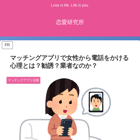
Love is life. Life is you.
恋愛研究所
PR
マッチングアプリで女性から電話をかける
心理とは？勧誘？業者なのか？
マッチングアプリ全般