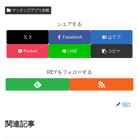
マッチングアプリ全般
シェアする
X
Facebook
はてブ
Pocket
LINE
コピー
REYをフォローする
REY
関連記事