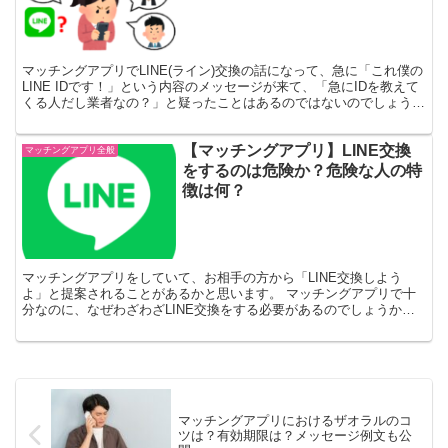
マッチングアプリでLINE(ライン)交換の話になって、急に「これ僕の
LINE IDです！」という内容のメッセージが来て、「急にIDを教えて
くる人だし業者なの？」と疑ったことはあるのではないのでしょう
か。 また、LINE交換した後、相手の名前...
【マッチングアプリ】LINE交換
マッチングアプリ全般
をするのは危険か？危険な人の特
徴は何？
マッチングアプリをしていて、お相手の方から「LINE交換しよう
よ」と提案されることがあるかと思います。 マッチングアプリで十
分なのに、なぜわざわざLINE交換をする必要があるのでしょうか。
「もしかしたら業者で、個人情報を集めようとしているの...
マッチングアプリにおけるザオラルのコ
ツは？有効期限は？メッセージ例文も公