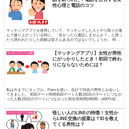
性心理と電話のコツ
マッチングアプリを使用していて、マッチングした人とやり取りが進
んで盛り上がっている時に、「良かったら通話しませんか？」と誘っ
たり誘われたりした経験は皆さんあるのではないでしょうか。 特に
男性側は直接相手に会う前に、相手側の女性がちゃんと実在...
【マッチングアプリ】女性が男性
マッチングアプリ全般
にがっかりしたとき！初回で終わ
りにならないためには？
私は今までにタップル、Pairsを使い、合計で26名の男性とお会いし
てきました。 初回デート時間初回デート人数2回目のデートにつなが
った人数2回目のデートにつながった割合長時間(4時間～)400%短時
間(～4時間)221882%このように、...
怪しい人のLINEの特徴！女性か
マッチングアプリ全般
らLINE交換の提案は？IDを教え
てくる男性は？